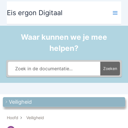
Ga
de
naar
inhoud
Eis ergon Digitaal
de
inhoud
Waar kunnen we je mee
helpen?
Zoeken
Veiligheid
Hoofd
Veiligheid