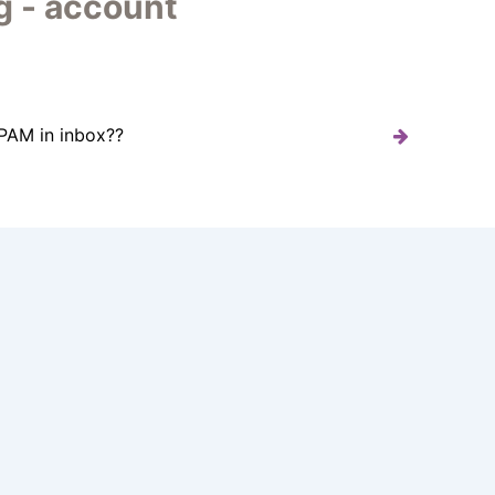
g - account
PAM in inbox??