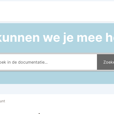
kunnen we je mee h
Zoek
unt