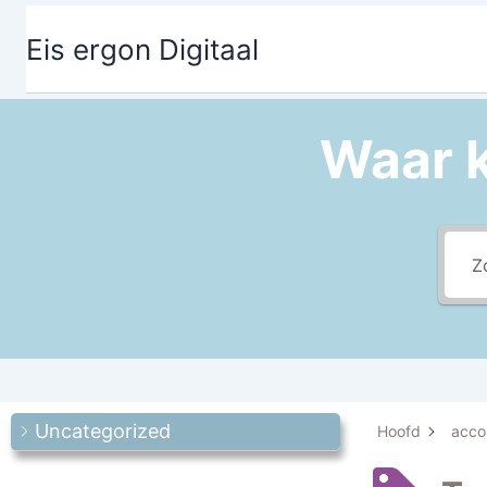
Ga
de
naar
inhoud
Eis ergon Digitaal
de
inhoud
Waar 
Uncategorized
Hoofd
acco