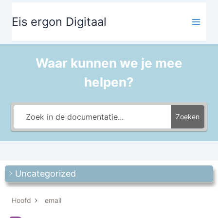
Ga
de
naar
inhoud
Eis ergon Digitaal
de
inhoud
Waar kunnen we je mee
helpen?
Zoeken
Uncategorized
Hoofd
email