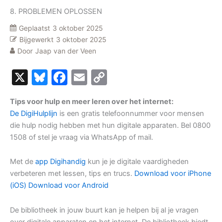
8. PROBLEMEN OPLOSSEN
Geplaatst
3 oktober 2025
Bijgewerkt
3 oktober 2025
Door
Jaap van der Veen
X
Bluesky
Facebook
Email
Copy
Link
Tips voor hulp en meer leren over het internet:
De DigiHulplijn
is een gratis telefoonnummer voor mensen
die hulp nodig hebben met hun digitale apparaten. Bel 0800
1508 of stel je vraag via WhatsApp of mail.
Met de
app Digihandig
kun je je digitale vaardigheden
verbeteren met lessen, tips en trucs.
Download voor iPhone
(iOS)
Download voor Android
De bibliotheek in jouw buurt kan je helpen bij al je vragen
over digitale apparaten en het internet. De bibliotheek biedt