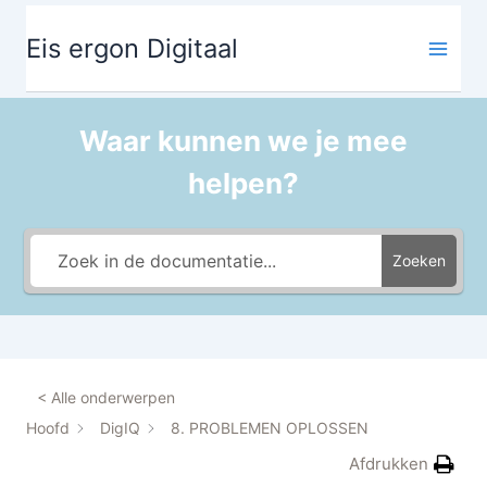
Ga
de
naar
inhoud
Eis ergon Digitaal
de
inhoud
Waar kunnen we je mee
helpen?
Zoeken
< Alle onderwerpen
Hoofd
DigIQ
8. PROBLEMEN OPLOSSEN
Afdrukken