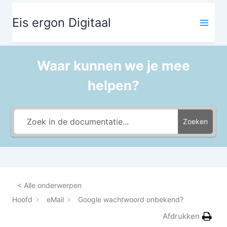
Ga
de
naar
inhoud
Eis ergon Digitaal
de
inhoud
Waar kunnen we je mee
helpen?
Zoeken
< Alle onderwerpen
Hoofd
eMail
Google wachtwoord onbekend?
Afdrukken