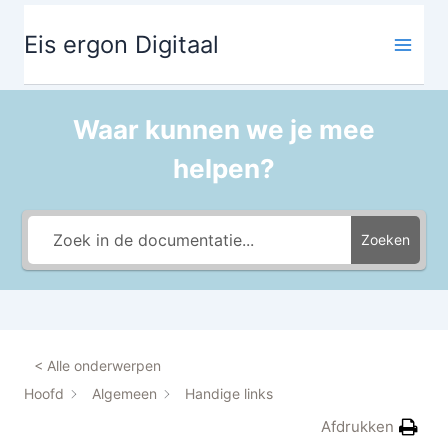
Ga
de
naar
inhoud
Eis ergon Digitaal
de
inhoud
Waar kunnen we je mee
helpen?
Zoeken
< Alle onderwerpen
Hoofd
Algemeen
Handige links
Afdrukken